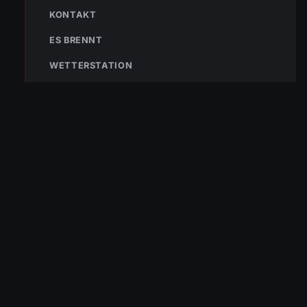
Johannes Battlogg
KONTAKT
ES BRENNT
WETTERSTATION
« VORHERIGER BEITRAG
Einsatz Nr-65 05.07.2022 07:08 Uhr – BMA in der
Gartenstraße ausgelöst