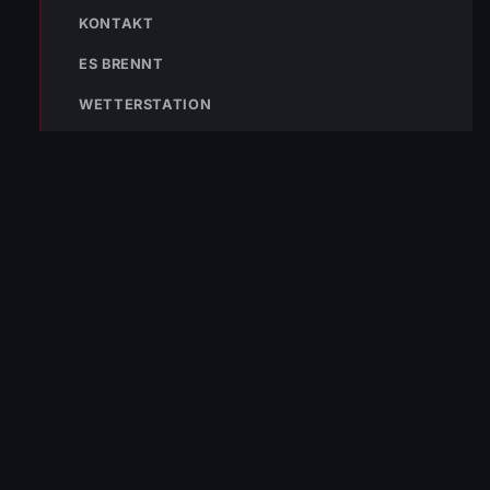
KONTAKT
Fabian Hörtner
ES BRENNT
WETTERSTATION
« VORHERIGER BEITRAG
Einsatz Nr-335 19.09.2022 19:20 Uhr – Bahnhofstraße >>
Treibstoffaustritt