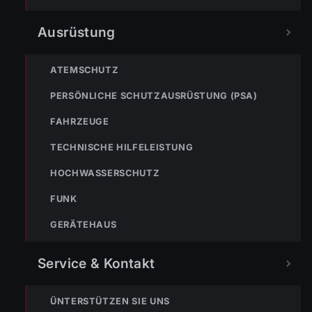
T: +43 664 3959768 | M:
simon.mueller@feuerwehr.wolfurt.at
Ausrüstung
ATEMSCHUTZ
PERSÖNLICHE SCHUTZAUSRÜSTUNG (PSA)
FAHRZEUGE
TECHNISCHE HILFELEISTUNG
HOCHWASSERSCHUTZ
« VORHERIGER BEITRAG
FUNK
Einsatz Nr-20 17.05.2023 02:39 Uhr – Kesselstraße >>
BMA hat ausgelöst
GERÄTEHAUS
Service & Kontakt
ÜNTERSTÜTZEN SIE UNS