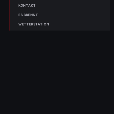
KONTAKT
ES BRENNT
NÄCHSTER BEITRAG »
WETTERSTATION
Großartige Leistung beim Nightcup in Nenzing
NOTRUF
122
Im Notfall sofort
wählen
Nicht ins Gerätehaus –
immer die 122 anrufen.
FEUERWEHR