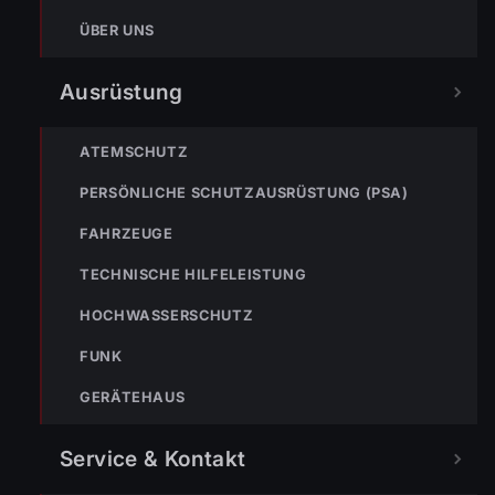
Einsatz Nr-36 02.07.2023 14:09 Uhr – Dornbirner Straße
ÜBER UNS
>> Frittierfett verloren
Ausrüstung
ATEMSCHUTZ
PERSÖNLICHE SCHUTZAUSRÜSTUNG (PSA)
NOTRUF
FAHRZEUGE
TECHNISCHE HILFELEISTUNG
122
Im Notfall sofort
HOCHWASSERSCHUTZ
wählen
FUNK
Nicht ins Gerätehaus –
GERÄTEHAUS
immer die 122 anrufen.
FEUERWEHR
Service & Kontakt
133
144
140