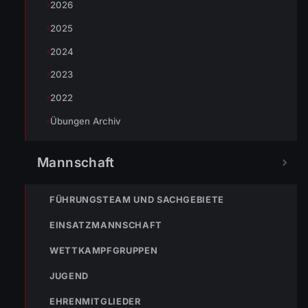
2026
2025
2024
2023
2022
Übungen Archiv
« VORHERIGER BEITRAG
23.06.2023 Der Storch ist gelandet – Geburt von Isabella
Mannschaft
FÜHRUNGSTEAM UND SACHGEBIETE
EINSATZMANNSCHAFT
WETTKAMPFGRUPPEN
JUGEND
EHRENMITGLIEDER
NÄCHSTER BEITRAG »