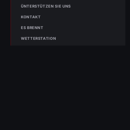
POLIZEI
RETTUNG
BERGRETTUNG
ÜNTERSTÜTZEN SIE UNS
KONTAKT
ES BRENNT
VERPASSE KEINEN EINSATZ MEHR.
WETTERSTATION
Bleibe mit der
WhatsApp App
auf dem
Laufenden und erhalte neue
Einsatzberichte direkt und live auf
dein Smartphone.
Klicke auf den Button, um unseren
WhatsApp Kanal zu abonnieren:
Hier abonnieren