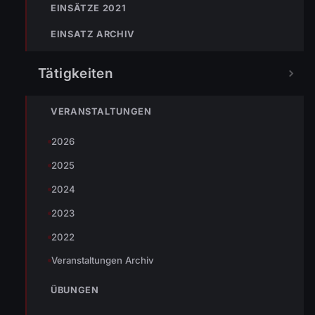
EINSÄTZE 2021
EINSATZ ARCHIV
Tätigkeiten
In einer Einfahrt des Feldwegs sind 10 Liter Benzin
ausgeronnen, diese wurden von uns mit Ölbindemittel
VERANSTALTUNGEN
gebunden.
2026
2025
TEILEN
2024
2023
2022
Simon Müller
Veranstaltungen Archiv
T: +43 664 3959768 | M:
simon.mueller@feuerwehr.wolfurt.at
ÜBUNGEN