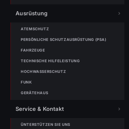
Ausrüstung
#Lauterach
ATEMSCHUTZ
PERSÖNLICHE SCHUTZAUSRÜSTUNG (PSA)
TEILEN
FAHRZEUGE
TECHNISCHE HILFELEISTUNG
HOCHWASSERSCHUTZ
Simon Müller
FUNK
T: +43 664 3959768 | M:
simon.mueller@feuerwehr.wolfurt.at
GERÄTEHAUS
Service & Kontakt
ÜNTERSTÜTZEN SIE UNS