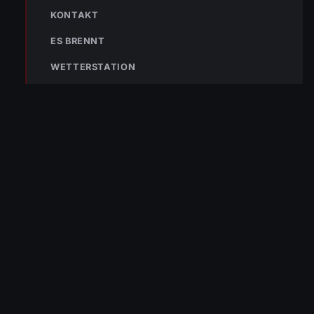
KONTAKT
ES BRENNT
WETTERSTATION
« VORHERIGER BEITRAG
Einsatz-Nr 16 15.02.2024 18:21 Uhr – L190 Kreisverkehr
Güterbahnhof bis Dornbirn Nord > Dieselspur
NÄCHSTER BEITRAG »
Einsatz-Nr. 18 17.02.2024 16:17 Uhr – LAUTERACH
Bundesstraße > Patientenrettung