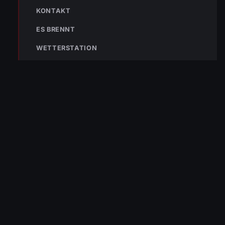
KONTAKT
ES BRENNT
WETTERSTATION
« VORHERIGER BEITRAG
Einsatz-Nr. 36 23.05.2024 08:55 Uhr – Lauterach >>
Patientenbergung
NÄCHSTER BEITRAG »
Einsatz-Nr. 38 31.05.2024 – Unterstützung der Feuerwehr
Hörbranz bei Hochwassereinsatz