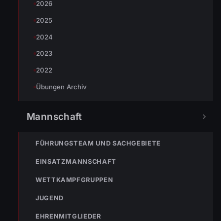
2026
2025
2024
2023
2022
Übungen Archiv
Mannschaft
TEILEN
FÜHRUNGSTEAM UND SACHGEBIETE
EINSATZMANNSCHAFT
Simon Müller
WETTKAMPFGRUPPEN
T: +43 664 3959768 | M:
simon.mueller@feuerwehr.wolfurt.at
JUGEND
EHRENMITGLIEDER