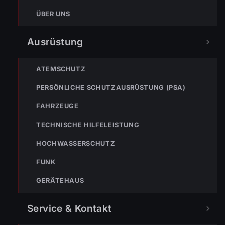
ÜBER UNS
Ausrüstung
ATEMSCHUTZ
PERSÖNLICHE SCHUTZAUSRÜSTUNG (PSA)
« VORHERIGER BEITRAG
FAHRZEUGE
Einsatz-Nr. 110 17.09.2024 10:04 Uhr – Hofsteigstraße>>
Kellerbrand
TECHNISCHE HILFELEISTUNG
HOCHWASSERSCHUTZ
FUNK
GERÄTEHAUS
Service & Kontakt