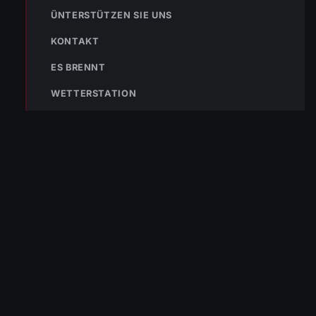
NÄCHSTER BEITRAG »
ÜNTERSTÜTZEN SIE UNS
Einsatz-Nr. 112 20.09.2024 04:42 Uhr – Senderstraße>>
BMA hat ausgelöst
KONTAKT
ES BRENNT
WETTERSTATION
NOTRUF
122
Im Notfall sofort
wählen
Nicht ins Gerätehaus –
immer die 122 anrufen.
FEUERWEHR
133
144
140