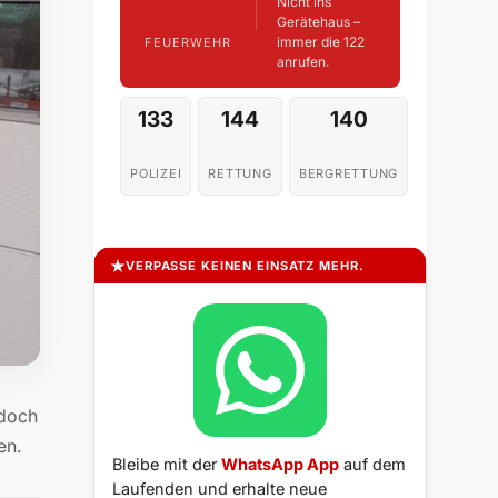
Nicht ins
Gerätehaus –
immer die 122
FEUERWEHR
anrufen.
133
144
140
POLIZEI
RETTUNG
BERGRETTUNG
VERPASSE KEINEN EINSATZ MEHR.
edoch
en.
Bleibe mit der
WhatsApp App
auf dem
Laufenden und erhalte neue