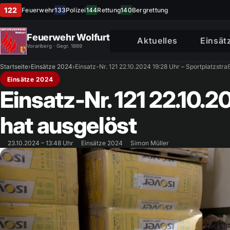
122
Feuerwehr
133
Polizei
144
Rettung
140
Bergrettung
Feuerwehr Wolfurt
Aktuelles
Einsät
Vorarlberg · Gegr. 1889
Startseite
›
Einsätze 2024
›
Einsatz-Nr. 121 22.10.2024 19:28 Uhr – Sportplatzstr
Einsätze 2024
Einsatz-Nr. 121 22.10.
hat ausgelöst
23.10.2024 – 13:48 Uhr
Einsätze 2024
Simon Müller