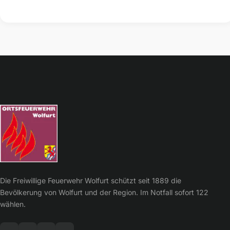
Die Freiwillige Feuerwehr Wolfurt schützt seit 1889 die
Bevölkerung von Wolfurt und der Region. Im Notfall sofort 122
wählen.