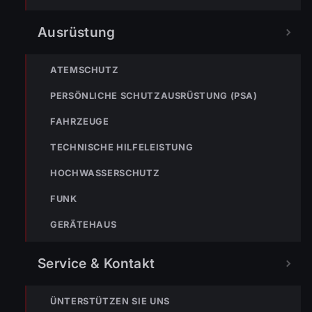
Ausrüstung
TEILEN
ATEMSCHUTZ
PERSÖNLICHE SCHUTZAUSRÜSTUNG (PSA)
Simon Müller
FAHRZEUGE
T: +43 664 3959768 | M:
simon.mueller@feuerwehr.wolfurt.at
TECHNISCHE HILFELEISTUNG
HOCHWASSERSCHUTZ
FUNK
GERÄTEHAUS
Service & Kontakt
ÜNTERSTÜTZEN SIE UNS