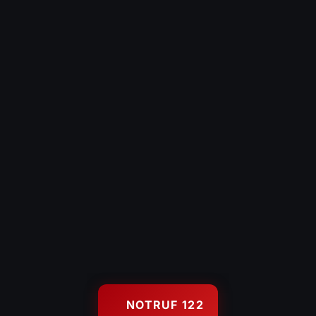
Technische Hilfeleistung
Hochwasserschutz
Gerätehaus
KONTAKT
Kontaktformular
Es brennt – Infos
Uns unterstützen
Wetterstation Wolfurt
122
FEUERWEHR NOTRUF
© 2026 Feuerwehr Wolfurt — Freiwillige Feuerwehr Wolfurt, Gegr.
NOTRUF 122