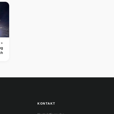
 »
eg
ch
KONTAKT