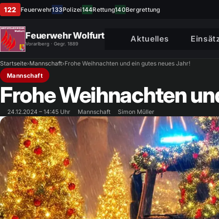
122
Feuerwehr
133
Polizei
144
Rettung
140
Bergrettung
Feuerwehr Wolfurt
Aktuelles
Einsät
Vorarlberg · Gegr. 1889
Startseite
›
Mannschaft
›
Frohe Weihnachten und ein gutes neues Jahr!
Mannschaft
Frohe Weihnachten und
24.12.2024 – 14:45 Uhr
Mannschaft
Simon Müller