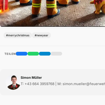
#merrychristmas
#newyear
TEILEN
Simon Müller
T: +43 664 3959768 | M: simon.mueller@feuerwehr