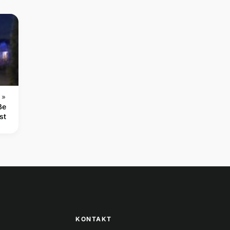
 »
ße
st
KONTAKT