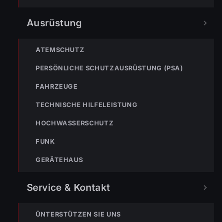
Ausrüstung
TEILEN
ATEMSCHUTZ
PERSÖNLICHE SCHUTZAUSRÜSTUNG (PSA)
Simon Müller
FAHRZEUGE
T: +43 664 3959768 | M:
TECHNISCHE HILFELEISTUNG
simon.mueller@feuerwehr.wolfurt.at
HOCHWASSERSCHUTZ
FUNK
GERÄTEHAUS
Service & Kontakt
ÜNTERSTÜTZEN SIE UNS