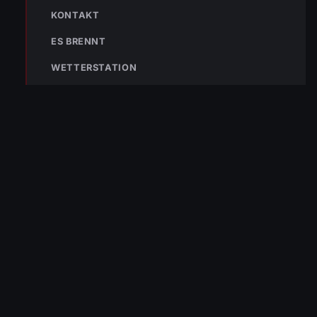
KONTAKT
« VORHERIGER BEITRAG
12.04.2025 Wissenstest
ES BRENNT
WETTERSTATION
NÄCHSTER BEITRAG »
Einsatz-Nr. 025 | 21.04.2025 | 08:41 Uhr – SCHWARZACH
Kellaweg >> schwerer Verkehrsunfall – Personen von
PKW erfasst