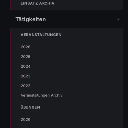
EINSATZ ARCHIV
Tätigkeiten
Heute Vormittag wurden wir zu einer Liftbefreiung in die
VERANSTALTUNGEN
Senderstraße alarmiert. Die eingeschlossene Person konnte
2026
rasch aus dem Aufzug befreit und dem Rettungsdienst
2025
übergeben werden. Somit war der Einsatz für uns beendet.
2024
2023
2022
Veranstaltungen Archiv
ÜBUNGEN
2026