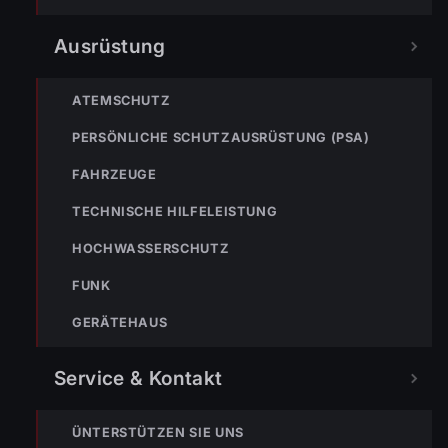
« VORHERIGER BEITRAG
Einsatz-Nr. 104 | 17.10.2025 | 07:43 Uhr – Mähdlestraße
Ausrüstung
>> Wasserschaden
ATEMSCHUTZ
PERSÖNLICHE SCHUTZAUSRÜSTUNG (PSA)
FAHRZEUGE
TECHNISCHE HILFELEISTUNG
HOCHWASSERSCHUTZ
NÄCHSTER BEITRAG »
Einsatz-Nr. 106 | 23.10.2025 | 10:22 Uhr – Senderstraße
FUNK
>> BMA hat ausgelöst
GERÄTEHAUS
Service & Kontakt
ÜNTERSTÜTZEN SIE UNS