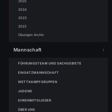
2025
2024
TEILEN
2023
2022
Übungen Archiv
Simon Müller
T: +43 664 3959768 | M:
Mannschaft
simon.mueller@feuerwehr.wolfurt.at
FÜHRUNGSTEAM UND SACHGEBIETE
EINSATZMANNSCHAFT
WETTKAMPFGRUPPEN
JUGEND
EHRENMITGLIEDER
ÜBER UNS