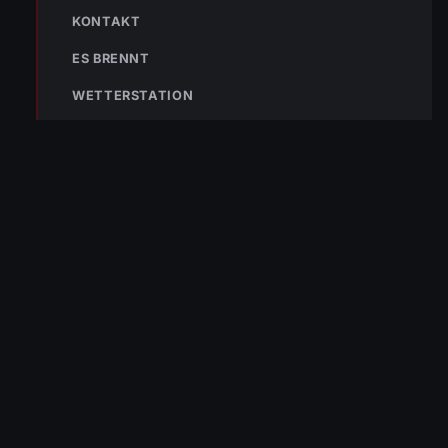
NOTRUF
KONTAKT
ES BRENNT
WETTERSTATION
122
Im Notfall sofort
wählen
Nicht ins Gerätehaus –
immer die 122 anrufen.
FEUERWEHR
133
144
140
POLIZEI
RETTUNG
BERGRETTUNG
VERPASSE KEINEN EINSATZ MEHR.