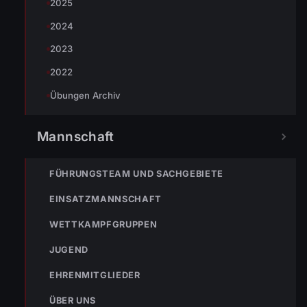
2025
2024
TEILEN
2023
2022
Übungen Archiv
Simon Müller
T: +43 664 3959768 | M:
Mannschaft
simon.mueller@feuerwehr.wolfurt.at
FÜHRUNGSTEAM UND SACHGEBIETE
EINSATZMANNSCHAFT
WETTKAMPFGRUPPEN
JUGEND
EHRENMITGLIEDER
ÜBER UNS