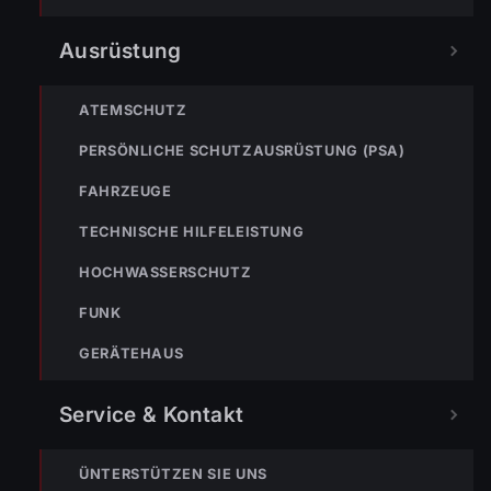
« VORHERIGER BEITRAG
Einsatz-Nr. 108 | 01.11.2025 | 18:43 Uhr – Achstraße >>
Ausrüstung
Nachkontrolle
ATEMSCHUTZ
PERSÖNLICHE SCHUTZAUSRÜSTUNG (PSA)
FAHRZEUGE
TECHNISCHE HILFELEISTUNG
HOCHWASSERSCHUTZ
NÄCHSTER BEITRAG »
Einsatz-Nr. 109 | 04.11.2025 | 09:23 Uhr – Konrad-
FUNK
Doppelmayr-Straße >> BMA hat ausgelöst
GERÄTEHAUS
Service & Kontakt
ÜNTERSTÜTZEN SIE UNS