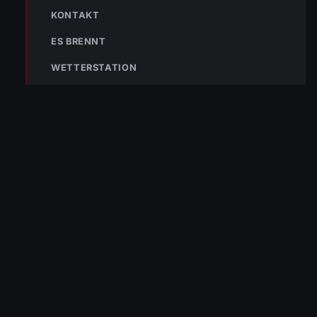
NOTRUF
KONTAKT
ES BRENNT
WETTERSTATION
122
Im Notfall sofort
wählen
Nicht ins Gerätehaus –
immer die 122 anrufen.
FEUERWEHR
133
144
140
POLIZEI
RETTUNG
BERGRETTUNG
VERPASSE KEINEN EINSATZ MEHR.