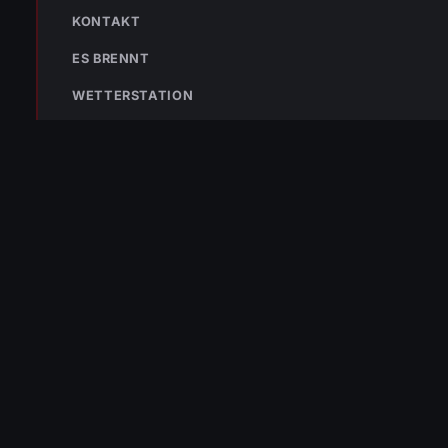
KONTAKT
ES BRENNT
TEILEN
WETTERSTATION
Simon Müller
T: +43 664 3959768 | M:
simon.mueller@feuerwehr.wolfurt.at