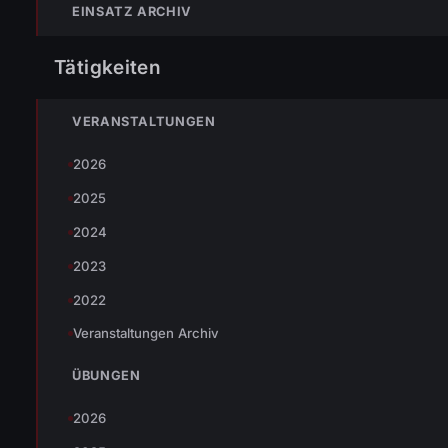
EINSATZ ARCHIV
Tätigkeiten
VERANSTALTUNGEN
EINSATZDETAILS
EINSATZ-NR.
ALARMZEIT
2026
039
24.05.2026 08:12 Uhr
2025
EINSATZORT
EINSATZART
2024
Feuerwehrhaus Wolfurt
Brandeinsatz
2023
MANNSCHAFT
DAUER
2022
17 Kräfte
33 Min
Veranstaltungen Archiv
Warning
ÜBUNGEN
: Undefined variable
/usr/home/www/feuerwehr.
$fahrzeuge in
content/themes/feuerwehr-
2026
wolfurt-v2.0/single.php