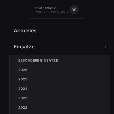
122
Feuerwehr
HAUPTMENÜ
WOLFURT, VORARLBERG
Feuerwehr Wolfurt
Vorarlberg · Gegr. 1889
Schlagwort:
Wolfurt
Aktuelles
Einsätze
BESONDERE EINSÄTZE
2026
2025
2024
2023
2022