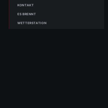
KONTAKT
NAVIGATION
ES BRENNT
Aktuelles
Einsätze
WETTERSTATION
Tätigkeiten
Mannschaft
AUSRÜSTUNG
Fahrzeuge
Atemschutz
Technische Hilfeleistung
Hochwasserschutz
Gerätehaus
KONTAKT
Kontaktformular
Es brennt – Infos