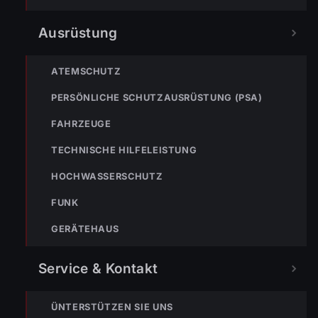
WhatsApp Kanal zu abonnieren:
Ausrüstung
Hier abonnieren
ATEMSCHUTZ
PERSÖNLICHE SCHUTZAUSRÜSTUNG (PSA)
FAHRZEUGE
TECHNISCHE HILFELEISTUNG
HOCHWASSERSCHUTZ
FUNK
GERÄTEHAUS
Die Freiwillige Feuerwehr Wolfurt schützt seit 1889 die Bevölkerung
von Wolfurt und der Region. Im Notfall sofort 122 wählen.
Service & Kontakt
ÜNTERSTÜTZEN SIE UNS