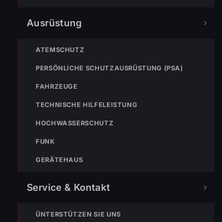
Ausrüstung
ATEMSCHUTZ
PERSÖNLICHE SCHUTZAUSRÜSTUNG (PSA)
Bleibe mit der
WhatsApp App
auf dem
Laufenden und erhalte neue
FAHRZEUGE
Einsatzberichte direkt und live auf
TECHNISCHE HILFELEISTUNG
dein Smartphone.
HOCHWASSERSCHUTZ
Klicke auf den Button, um unseren
WhatsApp Kanal zu abonnieren:
FUNK
Hier abonnieren
GERÄTEHAUS
Service & Kontakt
ÜNTERSTÜTZEN SIE UNS