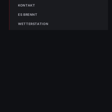
KONTAKT
ES BRENNT
WETTERSTATION
Die Freiwillige Feuerwehr Wolfurt schützt seit 1889 die Bevölkerung
von Wolfurt und der Region. Im Notfall sofort 122 wählen.
NAVIGATION
Aktuelles
Einsätze
Tätigkeiten
Mannschaft
AUSRÜSTUNG