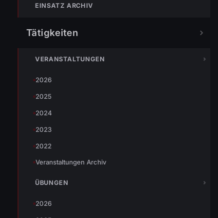
EINSATZ ARCHIV
Tätigkeiten
Johannes Battlogg
VERANSTALTUNGEN
2026
2025
« VORHERIGER BEITRAG
2024
TT.MM.2005 hh:mm Uhr SCHLAGZEILE
2023
2022
NÄCHSTER BEITRAG »
Veranstaltungen Archiv
Ausrüstung
ÜBUNGEN
2026