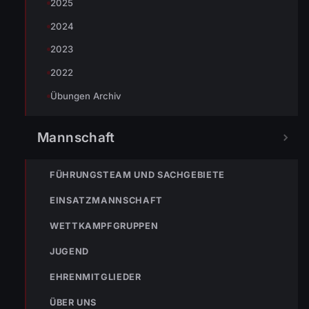
2025
2024
NOTRUF
2023
2022
Übungen Archiv
122
Im Notfall sofort
wählen
Mannschaft
Nicht ins Gerätehaus –
immer die 122 anrufen.
FEUERWEHR
FÜHRUNGSTEAM UND SACHGEBIETE
133
144
140
EINSATZMANNSCHAFT
WETTKAMPFGRUPPEN
POLIZEI
RETTUNG
BERGRETTUNG
JUGEND
EHRENMITGLIEDER
VERPASSE KEINEN EINSATZ MEHR.
ÜBER UNS