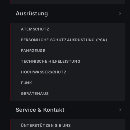
Ausrüstung
Bleibe mit der
WhatsApp App
auf dem
Laufenden und erhalte neue
Einsatzberichte direkt und live auf
ATEMSCHUTZ
dein Smartphone.
PERSÖNLICHE SCHUTZAUSRÜSTUNG (PSA)
Klicke auf den Button, um unseren
FAHRZEUGE
WhatsApp Kanal zu abonnieren:
TECHNISCHE HILFELEISTUNG
Hier abonnieren
HOCHWASSERSCHUTZ
FUNK
GERÄTEHAUS
Service & Kontakt
ÜNTERSTÜTZEN SIE UNS