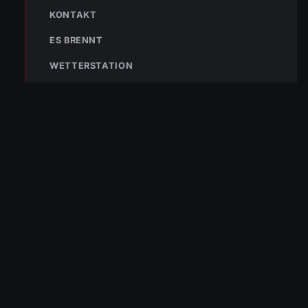
KONTAKT
Die Freiwillige Feuerwehr Wolfurt schützt seit 1889 die Bevölkerung
ES BRENNT
von Wolfurt und der Region. Im Notfall sofort 122 wählen.
WETTERSTATION
NAVIGATION
Aktuelles
Einsätze
Tätigkeiten
Mannschaft
AUSRÜSTUNG
Fahrzeuge
Atemschutz
Technische Hilfeleistung