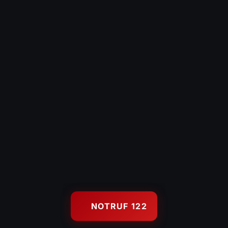
Hochwasserschutz
Gerätehaus
KONTAKT
Kontaktformular
Es brennt – Infos
Uns unterstützen
Wetterstation Wolfurt
122
FEUERWEHR NOTRUF
© 2026 Feuerwehr Wolfurt — Freiwillige Feuerwehr Wolfurt, Gegr.
NOTRUF 122
1889
Impressum
Datenschutz
Anmelden