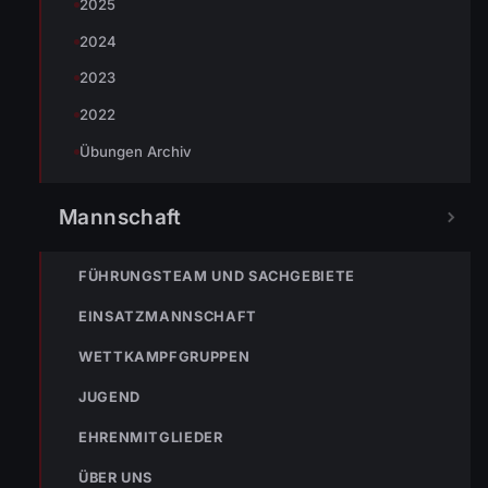
2025
2024
122
Im Notfall sofort
2023
wählen
2022
Nicht ins Gerätehaus –
immer die 122 anrufen.
FEUERWEHR
Übungen Archiv
133
144
140
Mannschaft
POLIZEI
RETTUNG
BERGRETTUNG
FÜHRUNGSTEAM UND SACHGEBIETE
EINSATZMANNSCHAFT
VERPASSE KEINEN EINSATZ MEHR.
WETTKAMPFGRUPPEN
JUGEND
EHRENMITGLIEDER
ÜBER UNS