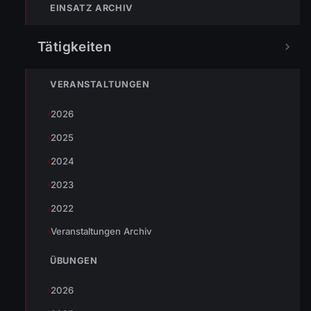
EINSATZ ARCHIV
Tätigkeiten
« VORHERIGER BEITRAG
VERANSTALTUNGEN
28.08.2005 Fahrzeugweihe der Teleskopmastbühne
2026
2025
NÄCHSTER BEITRAG »
2024
ENr-42 12.08.2005 23:12 Uhr Containerbrand in der
Albert-Loacker-Straße
2023
2022
Veranstaltungen Archiv
ÜBUNGEN
2026
NOTRUF