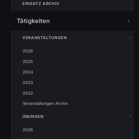
Bewohner mit Hilfe einer Leiter, den Hund
EINSATZ ARCHIV
selbst retten.
Tätigkeiten
Eingesetzte Organisationen:
VERANSTALTUNGEN
Feuerwehr Wolfurt mit 26 Mann und 1 Fahrzeugen
2026
Einsatzleiter: BM Jörg Böhler
2025
2024
2023
TEILEN
2022
Veranstaltungen Archiv
Johannes Battlogg
ÜBUNGEN
2026