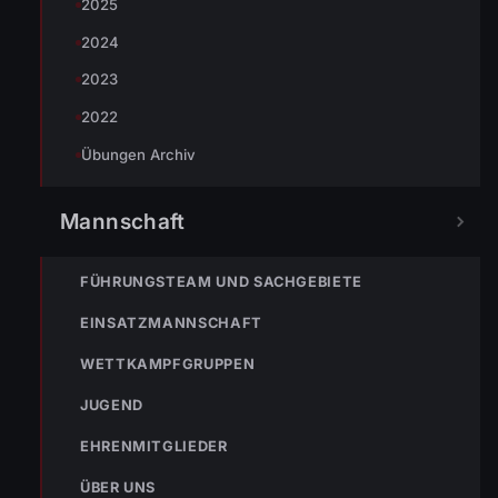
2025
2024
2023
« VORHERIGER BEITRAG
Schwerpunktschulung Löschen
2022
Übungen Archiv
Mannschaft
NÄCHSTER BEITRAG »
ENr-22 18.06.2008 02:12 Uhr BMA Meusburger
Werkzeugbau hat ausgelöst
FÜHRUNGSTEAM UND SACHGEBIETE
EINSATZMANNSCHAFT
WETTKAMPFGRUPPEN
JUGEND
NOTRUF
EHRENMITGLIEDER
ÜBER UNS