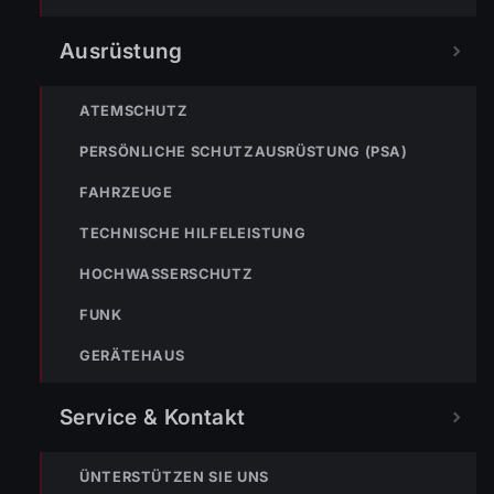
122
Im Notfall sofort
Ausrüstung
wählen
Nicht ins Gerätehaus –
ATEMSCHUTZ
immer die 122 anrufen.
FEUERWEHR
PERSÖNLICHE SCHUTZAUSRÜSTUNG (PSA)
133
144
140
FAHRZEUGE
TECHNISCHE HILFELEISTUNG
POLIZEI
RETTUNG
BERGRETTUNG
HOCHWASSERSCHUTZ
FUNK
VERPASSE KEINEN EINSATZ MEHR.
GERÄTEHAUS
Service & Kontakt
ÜNTERSTÜTZEN SIE UNS