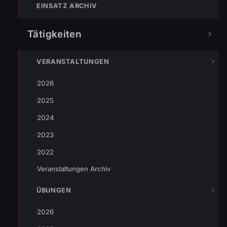
kurze Zeit später wieder ins Gerätehaus
EINSATZ ARCHIV
eingerückt werden.
Tätigkeiten
Eingesetzte Organisationen:
VERANSTALTUNGEN
Feuerwehr Wolfurt mit 22 Mann und 4 Fahrzeugen
2026
Einsatzleiter: HBM Gerhard Pehr
2025
2024
2023
TEILEN
2022
Veranstaltungen Archiv
Johannes Battlogg
ÜBUNGEN
2026