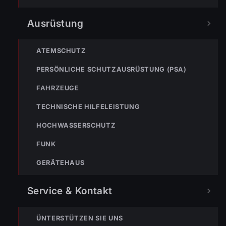
122
Im Notfall sofort
Ausrüstung
wählen
Nicht ins Gerätehaus –
ATEMSCHUTZ
immer die 122 anrufen.
FEUERWEHR
PERSÖNLICHE SCHUTZAUSRÜSTUNG (PSA)
133
144
140
FAHRZEUGE
TECHNISCHE HILFELEISTUNG
POLIZEI
RETTUNG
BERGRETTUNG
HOCHWASSERSCHUTZ
FUNK
VERPASSE KEINEN EINSATZ MEHR.
GERÄTEHAUS
Service & Kontakt
ÜNTERSTÜTZEN SIE UNS