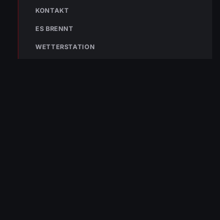
KONTAKT
Bleibe mit der
WhatsApp App
auf dem
Laufenden und erhalte neue
ES BRENNT
Einsatzberichte direkt und live auf
dein Smartphone.
WETTERSTATION
Klicke auf den Button, um unseren
WhatsApp Kanal zu abonnieren:
Hier abonnieren