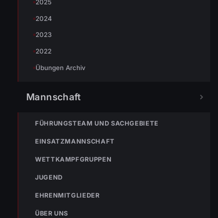
2025
2024
2023
« VORHERIGER BEITRAG
ENr-21 07.06.2008 11:33 Uhr Tierrettung in der
2022
Montfortstraße
Übungen Archiv
Mannschaft
NÄCHSTER BEITRAG »
07.06.2008 Angriffscup in Ludesch
FÜHRUNGSTEAM UND SACHGEBIETE
EINSATZMANNSCHAFT
WETTKAMPFGRUPPEN
JUGEND
NOTRUF
EHRENMITGLIEDER
ÜBER UNS