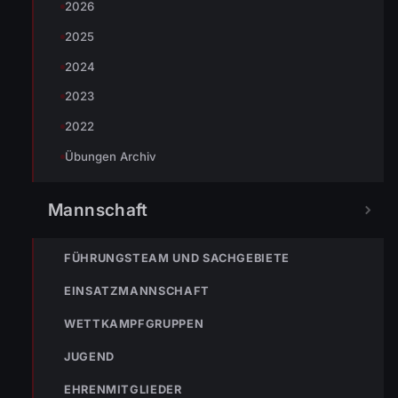
2026
2025
NÄCHSTER BEITRAG »
25 Jahre Wasserwerk Wolfurt
2024
2023
2022
Übungen Archiv
NOTRUF
Mannschaft
FÜHRUNGSTEAM UND SACHGEBIETE
122
Im Notfall sofort
EINSATZMANNSCHAFT
wählen
WETTKAMPFGRUPPEN
Nicht ins Gerätehaus –
immer die 122 anrufen.
FEUERWEHR
JUGEND
EHRENMITGLIEDER
133
144
140