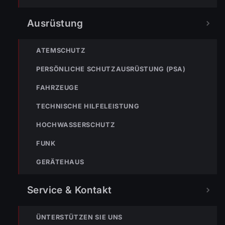
Nicht ins Gerätehaus –
Ausrüstung
immer die 122 anrufen.
FEUERWEHR
ATEMSCHUTZ
133
144
140
PERSÖNLICHE SCHUTZAUSRÜSTUNG (PSA)
POLIZEI
RETTUNG
BERGRETTUNG
FAHRZEUGE
TECHNISCHE HILFELEISTUNG
VERPASSE KEINEN EINSATZ MEHR.
HOCHWASSERSCHUTZ
FUNK
GERÄTEHAUS
Service & Kontakt
Bleibe mit der
WhatsApp App
auf dem
ÜNTERSTÜTZEN SIE UNS
Laufenden und erhalte neue