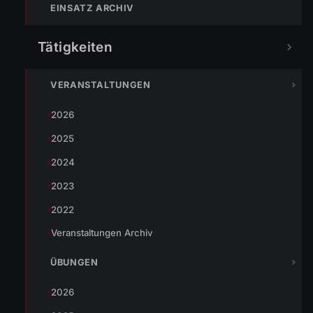
Feuerwehr Nüziders erkämpfte sich nach spannenden 7
EINSATZ ARCHIV
Minuten Finalspielzeit den ersten Rang und somit auch den
Wanderpokal.
Tätigkeiten
Rangliste
Alle Fotos auf Facebook
VERANSTALTUNGEN
2026
2025
TEILEN
2024
2023
2022
Johannes Battlogg
Veranstaltungen Archiv
ÜBUNGEN
2026