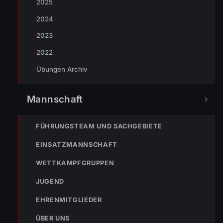
2025
« VORHERIGER BEITRAG
2024
20.11.2010 Atemschutz Zusatzschulung
2023
2022
NÄCHSTER BEITRAG »
Übungen Archiv
ENr-57 2.12.2010 0:33 Uhr Fahrzeug im Schnee stecken
geblieben
Mannschaft
FÜHRUNGSTEAM UND SACHGEBIETE
EINSATZMANNSCHAFT
WETTKAMPFGRUPPEN
NOTRUF
JUGEND
EHRENMITGLIEDER
122
Im Notfall sofort
ÜBER UNS
wählen