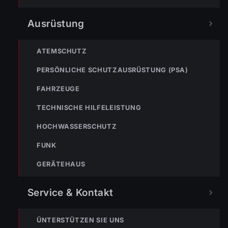
wählen
Ausrüstung
Nicht ins Gerätehaus –
immer die 122 anrufen.
FEUERWEHR
ATEMSCHUTZ
133
144
140
PERSÖNLICHE SCHUTZAUSRÜSTUNG (PSA)
POLIZEI
RETTUNG
BERGRETTUNG
FAHRZEUGE
TECHNISCHE HILFELEISTUNG
HOCHWASSERSCHUTZ
VERPASSE KEINEN EINSATZ MEHR.
FUNK
GERÄTEHAUS
Service & Kontakt
Bleibe mit der
WhatsApp App
auf dem
ÜNTERSTÜTZEN SIE UNS