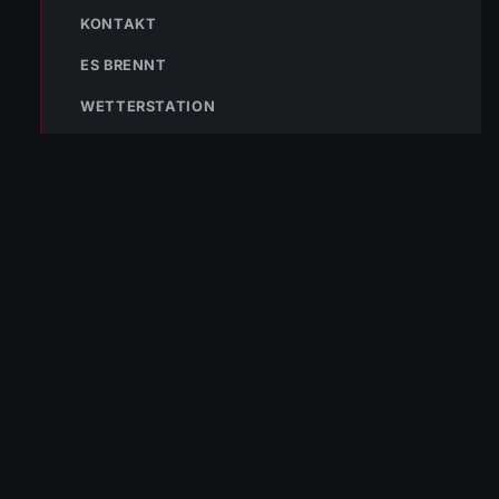
Laufenden und erhalte neue
KONTAKT
Einsatzberichte direkt und live auf
dein Smartphone.
ES BRENNT
Klicke auf den Button, um unseren
WETTERSTATION
WhatsApp Kanal zu abonnieren:
Hier abonnieren
Die Freiwillige Feuerwehr Wolfurt schützt seit 1889 die Bevölkerung
von Wolfurt und der Region. Im Notfall sofort 122 wählen.