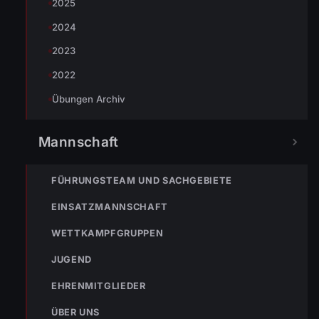
2025
2024
« VORHERIGER BEITRAG
08. bis 09.09.2012 24h Übung
2023
2022
Übungen Archiv
NÄCHSTER BEITRAG »
ENr-46 21.09.2012 08:27 Uhr BMA hat ausgelöst
Mannschaft
FÜHRUNGSTEAM UND SACHGEBIETE
EINSATZMANNSCHAFT
WETTKAMPFGRUPPEN
NOTRUF
JUGEND
EHRENMITGLIEDER
122
Im Notfall sofort
ÜBER UNS