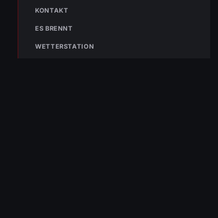
KONTAKT
ES BRENNT
WETTERSTATION
« VORHERIGER BEITRAG
ENr-33 30.07.2014 11:29 Uhr Brandmeldeanlage
Moosbrugger Areal hat ausgelöst
NÄCHSTER BEITRAG »
ENr-35 09.08.2014 04:09 Kellerbrand