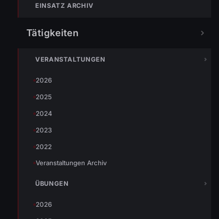
EINSATZ ARCHIV
Tätigkeiten
VERANSTALTUNGEN
2026
Ein vollbeladener LKW-Sattelzug ist auf einen schmalen
2025
Weg eingebogen. Als dem Fahrer der Fehler bewusst wurde
2024
versuchte er den LKW wieder zurück auf die Straße zu
2023
lenken, fuhr dabei aber in die Wiese und hatte sich
festgefahren. Wir rückten mit dem LFA-B an und konnten
2022
mittels Seilwinde Vorspann geben bis der LKW wieder auf
Veranstaltungen Archiv
dem Weg war und eigenständig auf die Straße fahren
konnte.
ÜBUNGEN
2026