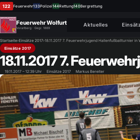
122
Feuerwehr
133
Polizei
144
Rettung
140
Bergrettung
Feuerwehr Wolfurt
Aktuelles
Einsät
Vorarlberg · Gegr. 1889
Startseite
›
Einsätze 2017
›
18.11.2017 7. Feuerwehrjugend Hallenfußballturnier in 
Einsätze 2017
18.11.2017 7. Feuerwehr
19.11.2017 – 12:39 Uhr
Einsätze 2017
Markus Bereiter