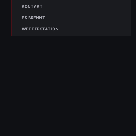
NÄCHSTER BEITRAG »
KONTAKT
ENr-4 04.01.2018 14:45 Uhr – Bucherstraße >>Baum
verlegt Straße
ES BRENNT
WETTERSTATION
NOTRUF
122
Im Notfall sofort
wählen
Nicht ins Gerätehaus –
immer die 122 anrufen.
FEUERWEHR
133
144
140