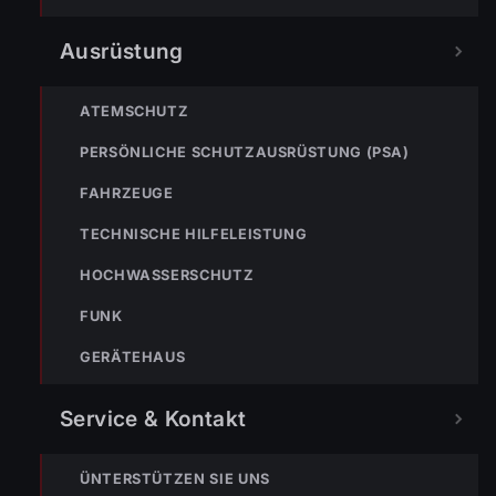
Ausrüstung
ATEMSCHUTZ
PERSÖNLICHE SCHUTZAUSRÜSTUNG (PSA)
FAHRZEUGE
« VORHERIGER BEITRAG
TECHNISCHE HILFELEISTUNG
ENr-2 03.01.2018 12:51 Uhr – Dammstraße >>BMA hat
ausgelöst
HOCHWASSERSCHUTZ
FUNK
GERÄTEHAUS
Service & Kontakt
ÜNTERSTÜTZEN SIE UNS