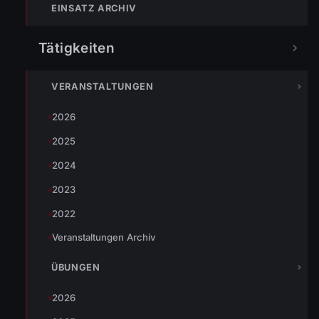
EINSATZ ARCHIV
Tätigkeiten
Durch den Sturm ist ein morscher Telefonmasten geknickt.
VERANSTALTUNGEN
Dieser drohte auf die Straße zu stürzen. Wir haben den
2026
Masten umgelegt, damit keine Gefahr mehr davon ausgeht.
2025
2024
2023
2022
Veranstaltungen Archiv
ÜBUNGEN
2026