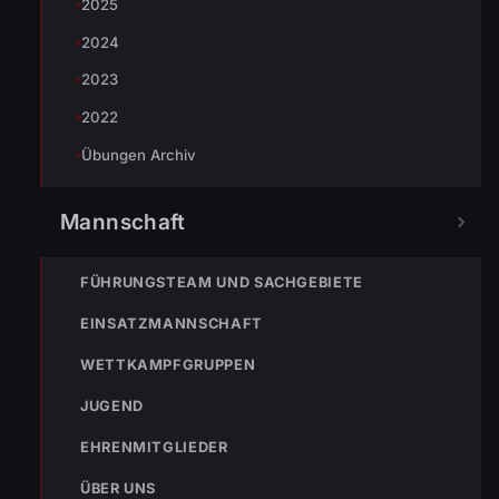
2025
Feuerwehr Bregenz-Vorkloster wurde das zerstörte
Fahrzeug vom LKW weg gehoben und auf dem anliegenden
2024
Parkplatz abgesetzt.
2023
2022
Übungen Archiv
Mannschaft
FÜHRUNGSTEAM UND SACHGEBIETE
EINSATZMANNSCHAFT
WETTKAMPFGRUPPEN
JUGEND
EHRENMITGLIEDER
ÜBER UNS