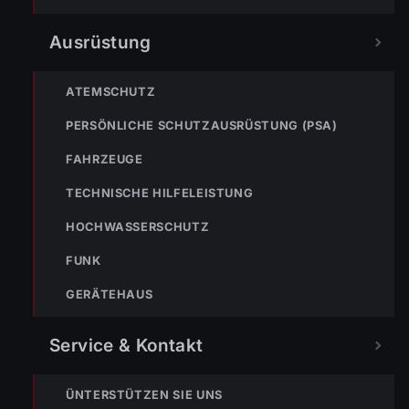
NÄCHSTER BEITRAG »
Ausrüstung
ENr-54 20.08.2019 21:30 Uhr – Bildsteinerstraße >>
Straße überflutet
ATEMSCHUTZ
PERSÖNLICHE SCHUTZAUSRÜSTUNG (PSA)
FAHRZEUGE
TECHNISCHE HILFELEISTUNG
NOTRUF
HOCHWASSERSCHUTZ
FUNK
122
GERÄTEHAUS
Im Notfall sofort
wählen
Service & Kontakt
Nicht ins Gerätehaus –
immer die 122 anrufen.
FEUERWEHR
ÜNTERSTÜTZEN SIE UNS