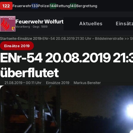
122
Feuerwehr
133
Polizei
144
Rettung
140
Bergrettung
Feuerwehr Wolfurt
Aktuelles
Einsät
Vorarlberg · Gegr. 1889
Startseite
›
Einsätze 2019
›
ENr-54 20.08.2019 21:30 Uhr – Bildsteinerstraße >> St
Einsätze 2019
ENr-54 20.08.2019 21:3
überflutet
21.08.2019 – 00:11 Uhr
Einsätze 2019
Markus Bereiter