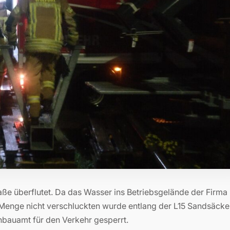
raße überflutet. Da das Wasser ins Betriebsgelände der Firma
e Menge nicht verschluckten wurde entlang der L15 Sandsäcke
nbauamt für den Verkehr gesperrt.