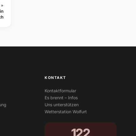
 »
in
ch
KONTAKT
Kontaktformular
Es brennt – Infos
tung
Uns unterstützen
Wetterstation Wolfurt
122