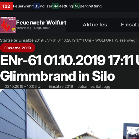
122
Feuerwehr
133
Polizei
144
Rettung
140
Bergrettung
Feuerwehr Wolfurt
Aktuelles
Einsät
Vorarlberg · Gegr. 1889
Startseite
›
Einsätze 2019
›
ENr-61 01.10.2019 17:11 Uhr – WOLFURT Wiesenweg >
Einsätze 2019
ENr-61 01.10.2019 17:
Glimmbrand in Silo
02.10.2019 – 10:06 Uhr
Einsätze 2019
Johannes Battlogg