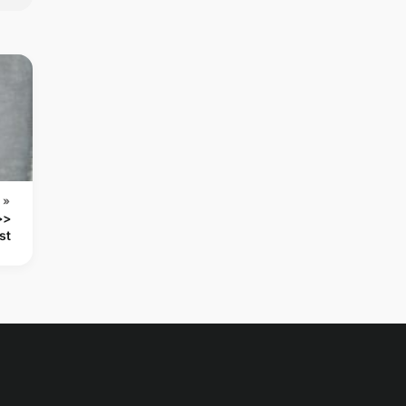
 »
>>
st