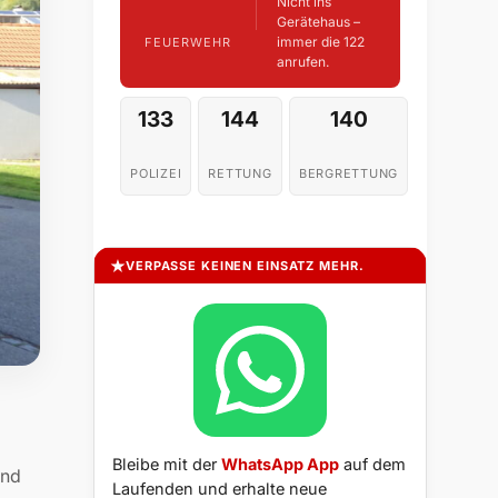
Nicht ins
Gerätehaus –
immer die 122
FEUERWEHR
anrufen.
133
144
140
POLIZEI
RETTUNG
BERGRETTUNG
VERPASSE KEINEN EINSATZ MEHR.
Bleibe mit der
WhatsApp App
auf dem
und
Laufenden und erhalte neue