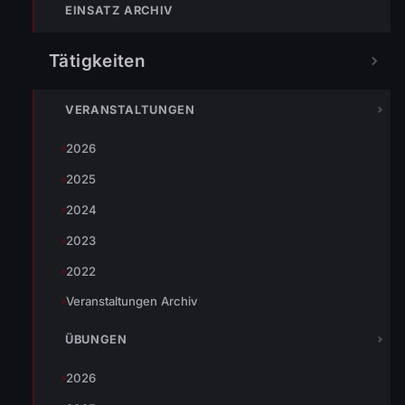
EINSATZ ARCHIV
Tätigkeiten
Die diesjährige Abschlussübung findet am
19. Oktober
bei der
Volksschule Bütze
statt.
Starten wird die Feuerwehrjugend um
15:30 Uhr
mit einer
VERANSTALTUNGEN
spannenden Einsatzübung, gefolgt von den “Großen” um
2026
ca.
16:00 Uhr
.
2025
Wir freuen uns auf viele Besucher, egal ob Groß oder Klein
2024
2023
2022
TEILEN
Veranstaltungen Archiv
ÜBUNGEN
Markus Bereiter
2026