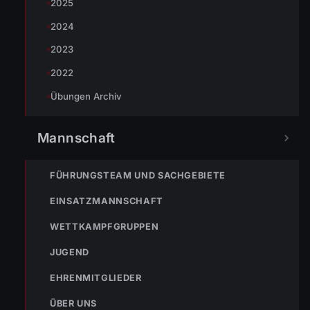
2025
2024
2023
2022
Übungen Archiv
Mannschaft
« VORHERIGER BEITRAG
FÜHRUNGSTEAM UND SACHGEBIETE
ENr-62 02.10.2019 18:56 Uhr – WOLFURT Sternenplatz>>
Brandmeldeanlage hat ausgelöst
EINSATZMANNSCHAFT
WETTKAMPFGRUPPEN
JUGEND
EHRENMITGLIEDER
ÜBER UNS