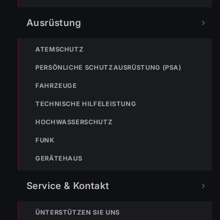
Ausrüstung
NÄCHSTER BEITRAG »
ENr-63 14.10.2019 12:03 Uhr – WOLFURT
>>Feuerwehrhaus besetzen
ATEMSCHUTZ
PERSÖNLICHE SCHUTZAUSRÜSTUNG (PSA)
FAHRZEUGE
TECHNISCHE HILFELEISTUNG
HOCHWASSERSCHUTZ
NOTRUF
FUNK
GERÄTEHAUS
122
Im Notfall sofort
wählen
Service & Kontakt
Nicht ins Gerätehaus –
immer die 122 anrufen.
FEUERWEHR
ÜNTERSTÜTZEN SIE UNS