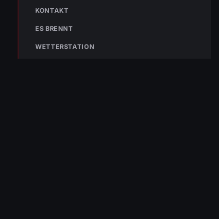
KONTAKT
ES BRENNT
WETTERSTATION
NÄCHSTER BEITRAG »
ENr-22 01.03.2020 21:00 Uhr – Senderstraße >>
Funkenflug
NOTRUF