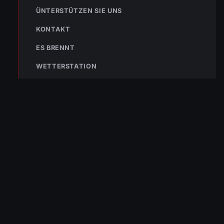
ÜNTERSTÜTZEN SIE UNS
KONTAKT
ES BRENNT
WETTERSTATION
« VORHERIGER BEITRAG
01.09.2020 Vollprobe „Forstunfall“
NÄCHSTER BEITRAG »
ENr-64 05.09.2020 17:41 Uhr – Inselstraße >> Abklärung
nach Küchenbrand