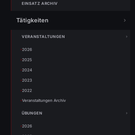
EINSATZ ARCHIV
Tätigkeiten
Ein Linearmelder in einer Halle löste ohne ersichtlichen
VERANSTALTUNGEN
Grund aus. Wir waren mit der
Feuerwehr ÖBB Infrastruktur
2026
im Einsatz. Nach der Kontrolle des betroffenen Melders
2025
konnten wir wieder abrücken.
2024
2023
2022
Veranstaltungen Archiv
ÜBUNGEN
2026