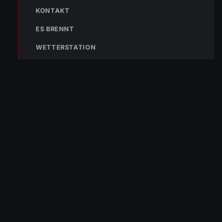
KONTAKT
NÄCHSTER BEITRAG »
ES BRENNT
Haussammlung 2021
WETTERSTATION
NOTRUF
122
Im Notfall sofort
wählen
Nicht ins Gerätehaus –
immer die 122 anrufen.
FEUERWEHR