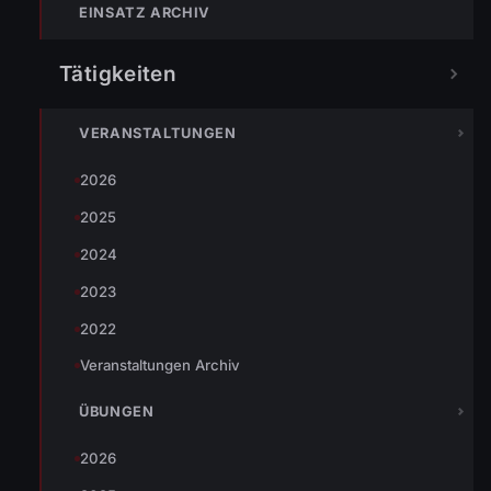
EINSATZ ARCHIV
Tätigkeiten
An mehreren Kreuzungen verlor ein Fahrzeug Diesel. Wir
haben das ausgelaufene Betriebsmittel gebunden und die
VERANSTALTUNGEN
Straße gereinigt.
2026
2025
2024
2023
2022
Veranstaltungen Archiv
ÜBUNGEN
2026