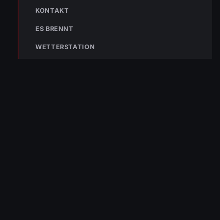
KONTAKT
NOTRUF
ES BRENNT
WETTERSTATION
122
Im Notfall sofort
wählen
Nicht ins Gerätehaus –
immer die 122 anrufen.
FEUERWEHR
133
144
140
POLIZEI
RETTUNG
BERGRETTUNG
VERPASSE KEINEN EINSATZ MEHR.