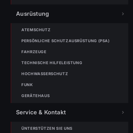
« VORHERIGER BEITRAG
Ausrüstung
Einsatz Nr-14 22.03.2022 01:31 Uhr – BREGENZ Seestraße
>> Dachstuhlbrand
ATEMSCHUTZ
PERSÖNLICHE SCHUTZAUSRÜSTUNG (PSA)
FAHRZEUGE
TECHNISCHE HILFELEISTUNG
HOCHWASSERSCHUTZ
FUNK
NÄCHSTER BEITRAG »
Einsatz Nr-16 26.03.2022 13:30 Uhr – Raiffeissenstraße>>
GERÄTEHAUS
Ölspur
Service & Kontakt
ÜNTERSTÜTZEN SIE UNS