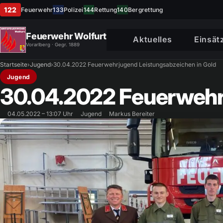
122
Feuerwehr
133
Polizei
144
Rettung
140
Bergrettung
Feuerwehr Wolfurt
Aktuelles
Einsät
Vorarlberg · Gegr. 1889
Startseite
›
Jugend
›
30.04.2022 Feuerwehrjugend Leistungsabzeichen in Gold
Jugend
30.04.2022 Feuerwehr
04.05.2022 – 13:07 Uhr
Jugend
Markus Bereiter