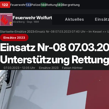
122
Feuerwehr
133
Polizei
144
Rettung
140
Bergrettung
Feuerwehr Wolfurt
Aktuelles
Einsät
Vorarlberg · Gegr. 1889
Startseite
›
Einsätze 2023
›
Einsatz Nr-08 07.03.2023 07:40 Uhr – Im Kessel >> U
Einsätze 2023
Einsatz Nr-08 07.03.20
Unterstützung Rettung
07.03.2023 – 12:05 Uhr
Einsätze 2023
Fabian Hörtner