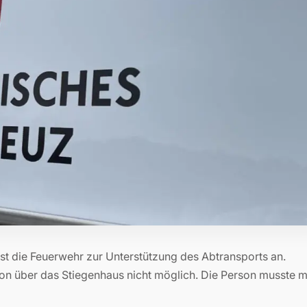
st die Feuerwehr zur Unterstützung des Abtransports an.
son über das Stiegenhaus nicht möglich. Die Person musste m