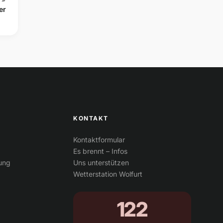
er
KONTAKT
Kontaktformular
Es brennt – Infos
tung
Uns unterstützen
Wetterstation Wolfurt
122