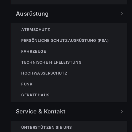
TEILEN
Ausrüstung
ATEMSCHUTZ
Simon Müller
PERSÖNLICHE SCHUTZAUSRÜSTUNG (PSA)
T: +43 664 3959768 | M:
simon.mueller@feuerwehr.wolfurt.at
FAHRZEUGE
TECHNISCHE HILFELEISTUNG
HOCHWASSERSCHUTZ
FUNK
GERÄTEHAUS
Service & Kontakt
« VORHERIGER BEITRAG
ÜNTERSTÜTZEN SIE UNS
11.03.2023 – Alfred „Fredi“ Wurzer