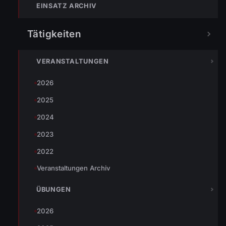
EINSATZ ARCHIV
Tätigkeiten
Wir gratulieren unserem Feuerwehrkameraden Roman und
seiner Frau Lisa-Maria herzlich zur Geburt ihres Sohnes
Oliver!
VERANSTALTUNGEN
Herzlichen Glückwunsch und eine wunderschöne
2026
Kennenlernzeit!
2025
2024
2023
2022
Veranstaltungen Archiv
ÜBUNGEN
2026