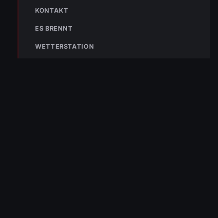
KONTAKT
ES BRENNT
WETTERSTATION
NÄCHSTER BEITRAG »
Einsatz Nr-09 31.03.2023 23:34 Uhr – Frühlingsstraße >>
Containerbrand
NOTRUF