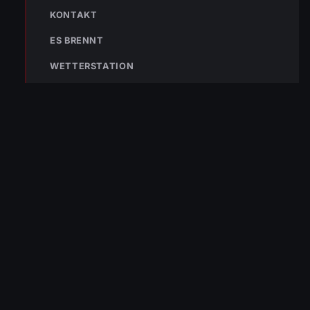
KONTAKT
ES BRENNT
WETTERSTATION
« VORHERIGER BEITRAG
Einsatz-Nr 66 28.11.2023 08:05 Uhr – Bregenzer Straße
>> Dieselaustritt
NÄCHSTER BEITRAG »
Einsatz-Nr 68-70 02.12.2023 – Mehrere Einsätze durch
Schnee