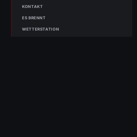
KONTAKT
ES BRENNT
WETTERSTATION
« VORHERIGER BEITRAG
Einsatz-Nr. 126 | 27.12.2025 | 16:09 Uhr – Sternenplatz >>
Wasseraustritt
NÄCHSTER BEITRAG »