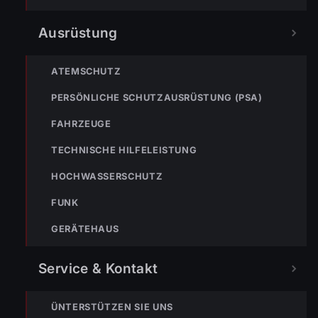
wir zu einem Einsatz in die Bützestraße gerufen. Die
Weiterlesen
erste Alarmierung lautete auf…
Ausrüstung
ATEMSCHUTZ
« Zurück
1
…
5
6
7
PERSÖNLICHE SCHUTZAUSRÜSTUNG (PSA)
FAHRZEUGE
NOTRUF
TECHNISCHE HILFELEISTUNG
HOCHWASSERSCHUTZ
122
FUNK
Im Notfall sofort
wählen
GERÄTEHAUS
Nicht ins Gerätehaus –
immer die 122 anrufen.
FEUERWEHR
Service & Kontakt
133
144
140
ÜNTERSTÜTZEN SIE UNS