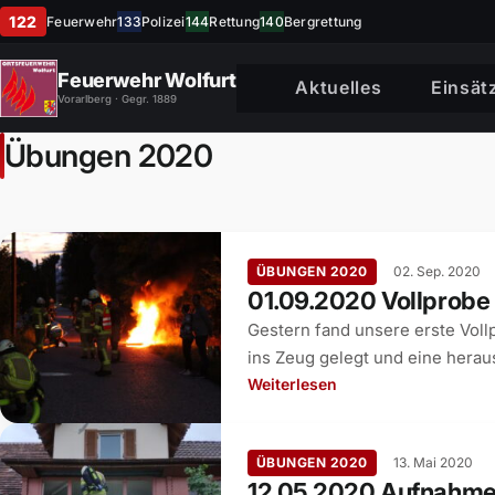
122
Feuerwehr
133
Polizei
144
Rettung
140
Bergrettung
Feuerwehr Wolfurt
Aktuelles
Einsät
Vorarlberg · Gegr. 1889
Übungen 2020
ÜBUNGEN 2020
02. Sep. 2020
01.09.2020 Vollprobe 
Gestern fand unsere erste Voll
ins Zeug gelegt und eine herau
Weiterlesen
ÜBUNGEN 2020
13. Mai 2020
12.05.2020 Aufnahme