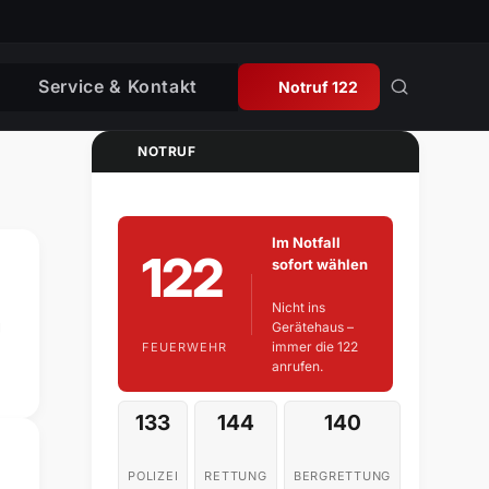
Service & Kontakt
Notruf 122
NOTRUF
Im Notfall
122
sofort wählen
Nicht ins
g
Gerätehaus –
immer die 122
FEUERWEHR
anrufen.
133
144
140
POLIZEI
RETTUNG
BERGRETTUNG