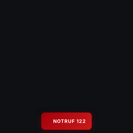
Hochwasserschutz
Gerätehaus
KONTAKT
Kontaktformular
Es brennt – Infos
Uns unterstützen
Wetterstation Wolfurt
122
FEUERWEHR NOTRUF
© 2026 Feuerwehr Wolfurt — Freiwillige Feuerwehr Wolfurt, Gegr.
NOTRUF 122
1889
Impressum
Datenschutz
Anmelden