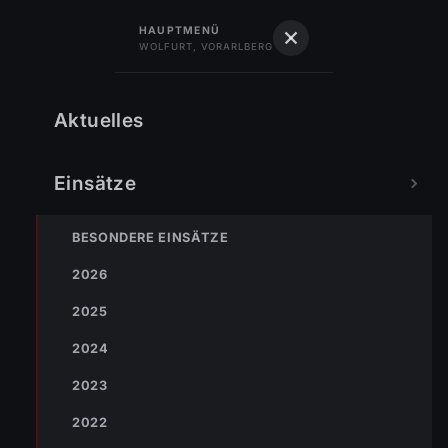
122
Feuerwehr
HAUPTMENÜ
WOLFURT, VORARLBERG
Feuerwehr Wolfurt
Vorarlberg · Gegr. 1889
Schlagwort:
Patientenrettung
Aktuelles
Einsätze
BESONDERE EINSÄTZE
2026
2025
2024
2023
2022