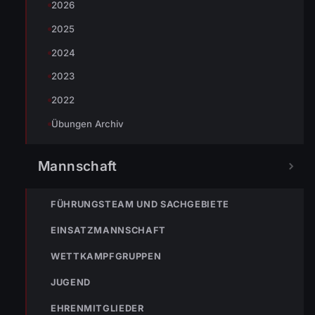
2026
Raum den Weg findet. Hydraulisches Rettungsgerät war
genauso eine Station wie der Steiger, auch hier konnten die
2025
Jugendlichen selbst versuchen, was es heißt bei der
2024
Feuerwehr zu sein. Die vierte Station war für viele sehr
2023
beeindruckend, denn dort konnte selbst mal mit einem
2022
Feuerlöscher gelöscht werden und man sah, was passiert,
wenn man einem Fettbrand mit Wasser löscht.
Übungen Archiv
Die Jugendlichen hatten sichtlich Spaß an der Aktion und
Mannschaft
wer weiß, vielleicht waren ja schon unsere nächsten
Feuerwehrjugend- Männer oder Frauen, dabei.
FÜHRUNGSTEAM UND SACHGEBIETE
Ergänzend zu dieser Aktion findet am 14.August 2015 noch
EINSATZMANNSCHAFT
ein Actionday statt, da bekommen auch alle, die bei der
Mittelschulaktion nicht die Möglichkeit hatten selbst Hand
WETTKAMPFGRUPPEN
anzulegen eine Chance. Weitere Informationen zum
JUGEND
Actionday werden bald auf der Website und auf
Facebook
EHRENMITGLIEDER