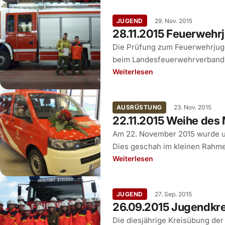
JUGEND
29. Nov. 2015
28.11.2015 Feuerwehr
Die Prüfung zum Feuerwehrjuge
beim Landesfeuerwehrverband s
welches…
Weiterlesen
AUSRÜSTUNG
23. Nov. 2015
22.11.2015 Weihe des
Am 22. November 2015 wurde u
Dies geschah im kleinen Rahme
deren Familien, waren…
Weiterlesen
JUGEND
27. Sep. 2015
26.09.2015 Jugendkr
Die diesjährige Kreisübung der