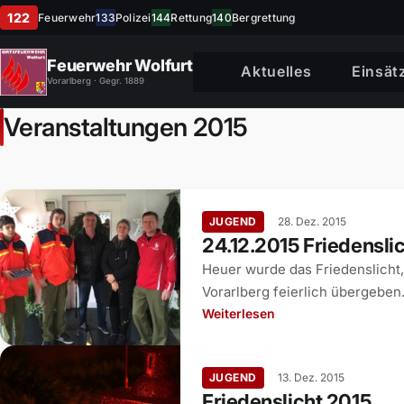
122
Feuerwehr
133
Polizei
144
Rettung
140
Bergrettung
Feuerwehr Wolfurt
Aktuelles
Einsät
Vorarlberg · Gegr. 1889
Veranstaltungen 2015
JUGEND
28. Dez. 2015
24.12.2015 Friedensli
Heuer wurde das Friedenslicht,
Vorarlberg feierlich übergebe
Weiterlesen
JUGEND
13. Dez. 2015
Friedenslicht 2015