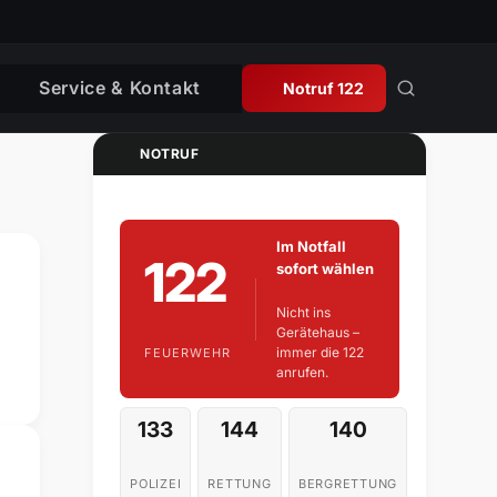
Service & Kontakt
Notruf 122
NOTRUF
Im Notfall
122
sofort wählen
Nicht ins
Gerätehaus –
immer die 122
FEUERWEHR
anrufen.
133
144
140
POLIZEI
RETTUNG
BERGRETTUNG