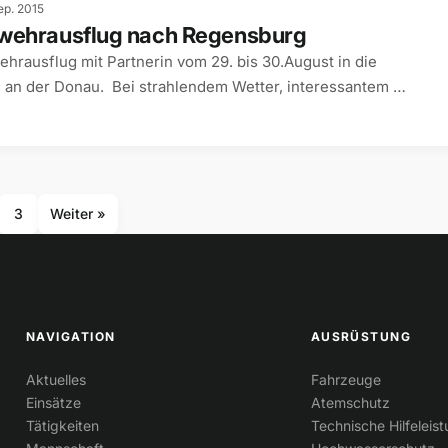
ep. 2015
rwehrausflug nach Regensburg
hrausflug mit Partnerin vom 29. bis 30.August in die
an der Donau. Bei strahlendem Wetter, interessantem
3
Weiter »
NAVIGATION
AUSRÜSTUNG
Aktuelles
Fahrzeuge
Einsätze
Atemschutz
Tätigkeiten
Technische Hilfeleis