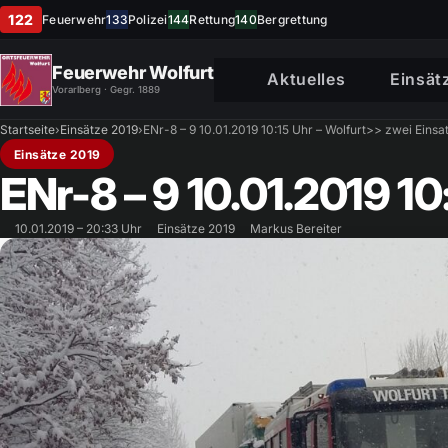
122
Feuerwehr
133
Polizei
144
Rettung
140
Bergrettung
Feuerwehr Wolfurt
Aktuelles
Einsät
Vorarlberg · Gegr. 1889
Startseite
›
Einsätze 2019
›
ENr-8 – 9 10.01.2019 10:15 Uhr – Wolfurt>> zwei Einsat
Einsätze 2019
ENr-8 – 9 10.01.2019 10
10.01.2019 – 20:33 Uhr
Einsätze 2019
Markus Bereiter