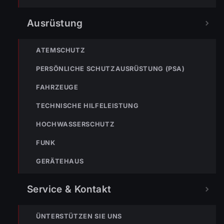
Ausrüstung
ATEMSCHUTZ
PERSÖNLICHE SCHUTZAUSRÜSTUNG (PSA)
FAHRZEUGE
TECHNISCHE HILFELEISTUNG
« VORHERIGER BEITRAG
HOCHWASSERSCHUTZ
ENr-08 bis 15 15.01.2021 – Mehrere Einsätze durch
Schnee und eine Brandmeldeanlage
FUNK
GERÄTEHAUS
Service & Kontakt
ÜNTERSTÜTZEN SIE UNS