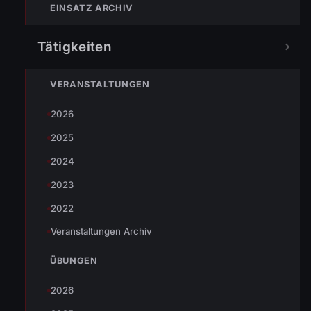
EINSATZ ARCHIV
Tätigkeiten
Ein Baum verlegte den Radweg in der Bogenstraße. Wir
VERANSTALTUNGEN
rückten mit dem Kommandofunk und dem RLF aus und
2026
konnten den Baum entfernen.
2025
2024
2023
2022
Veranstaltungen Archiv
ÜBUNGEN
2026