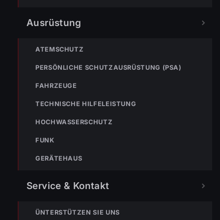
Splitterschutzfolie angebracht. Die Scheibe wurde
anschließend mithilfe eines Feuerwehrkörners gezielt zum
Ausrüstung
Splittern gebracht. Dadurch konnte rasch und sicher Zugang
zum Fahrzeuginneren geschaffen werden.
ATEMSCHUTZ
Das Baby konnte unverletzt aus dem Fahrzeug befreit und
PERSÖNLICHE SCHUTZAUSRÜSTUNG (PSA)
anschließend der Mutter übergeben werden.
FAHRZEUGE
TECHNISCHE HILFELEISTUNG
HOCHWASSERSCHUTZ
FUNK
GERÄTEHAUS
Service & Kontakt
ÜNTERSTÜTZEN SIE UNS