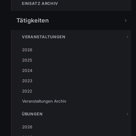
EINSATZ ARCHIV
Tätigkeiten
EINSATZDETAILS
VERANSTALTUNGEN
EINSATZ-NR.
ALARMZEIT
2026
45
17.06.2026 10:24 Uhr
2025
EINSATZORT
EINSATZART
Blütenweg
Technischer Einsatz
2024
2023
MANNSCHAFT
DAUER
22 Kräfte
21 Min
2022
BETEILIGTE ORG.
Veranstaltungen Archiv
Polizei
ÜBUNGEN
FAHRZEUGE
2026
KDOF
RLF
LFB-C