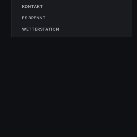
KONTAKT
ES BRENNT
WETTERSTATION
TEILEN
Simon Müller
T: +43 664 3959768 | M:
simon.mueller@feuerwehr.wolfurt.at