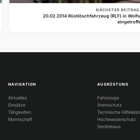
NÄCHSTER BEITRAG
20.02.2014 Rüstlöschfahrzeug (RLF) in Wolfu
eingetroff
NAVIGATION
AUSRÜSTUNG
Aktuelles
Fahrzeuge
Einsätze
Atemschutz
Tätigkeiten
Technische Hilfeleis
Mannschaft
Hochwasserschutz
Gerätehaus