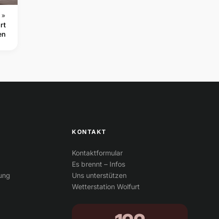
 »
rt
en
KONTAKT
Kontaktformular
Es brennt – Infos
tung
Uns unterstützen
Wetterstation Wolfurt