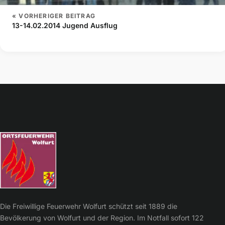
« VORHERIGER BEITRAG
13-14.02.2014 Jugend Ausflug
Die Freiwillige Feuerwehr Wolfurt schützt seit 1889 die
Bevölkerung von Wolfurt und der Region. Im Notfall sofort 122